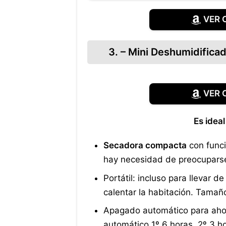
VER 
3. – Mini Deshumidifica
VER 
Es idea
Secadora compacta
con funci
hay necesidad de preocuparse
Portátil: incluso para llevar d
calentar la habitación. Tamaño
Apagado automático para ahor
automático 1º 6 horas, 2º 3 h