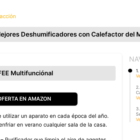
facción
ejores Deshumificadores con Calefactor del
NA
1
EE Multifunciónal
V
2
C
V
OFERTA EN AMAZON
3
S
 utilizar un aparato en cada época del año.
V
enfriar en verano cualquier sala de la casa.
r
– Purificador que limpia el aire de agentes