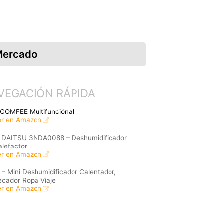
 Mercado
VEGACIÓN RÁPIDA
. COMFEE Multifunciónal
er en Amazon
. DAITSU 3NDA0088 – Deshumidificador
alefactor
er en Amazon
. – Mini Deshumidificador Calentador,
ecador Ropa Viaje
er en Amazon