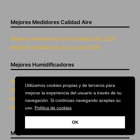
Mejores Medidores Calidad Aire
Mejores medidores de humedad de 2025
Mejores medidores de co2 de 2025
Mejores Humidificadores
Mejores humidificadores con olor 2025
Utilizamos cookies propias y de terceros para
Mejores humidificadores HEPA 2025
mejorar la experiencia del usuario a través de su
Mejores humidificadores bebes 2025
navegación. Si continúas navegando aceptas su
Mejores humidificadores pequeños 2025
uso.
Política de cookies
OK
Mejores Deshumidificadores: