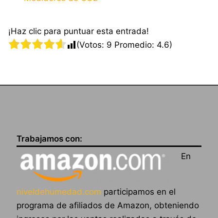
¡Haz clic para puntuar esta entrada!
(Votos:
9
Promedio:
4.6
)
Trabajamos con:
En
niveldehumedad.com
participamos en el
programa de afiliados de Amazon, obteniendo